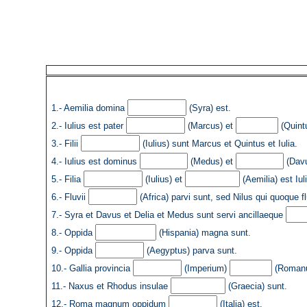
1.- Aemilia domina
(Syra) est.
2.- Iulius est pater
(Marcus) et
(Quint
3.- Filii
(Iulius) sunt Marcus et Quintus et Iulia.
4.- Iulius est dominus
(Medus) et
(Davu
5.- Filia
(Iulius) et
(Aemilia) est Iuli
6.- Fluvii
(Africa) parvi sunt, sed Nilus qui quoque f
7.- Syra et Davus et Delia et Medus sunt servi ancillaeque
8.- Oppida
(Hispania) magna sunt.
9.- Oppida
(Aegyptus) parva sunt.
10.- Gallia provincia
(Imperium)
(Romanus
11.- Naxus et Rhodus insulae
(Graecia) sunt.
12.- Roma magnum oppidum
(Italia) est.