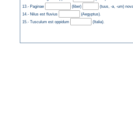
13.- Paginae
(liber)
(tuus, -a, -um) nov
14.- Nilus est fluvius
(Aegyptus).
15.- Tusculum est oppidum
(Italia).