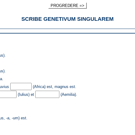
PROGREDERE =>
SCRIBE GENETIVUM SINGULAREM
us).
s).
a.
luvius
(Africa) est, magnus est.
(Iulius) et
(Aemilia).
, -a, -um) est.