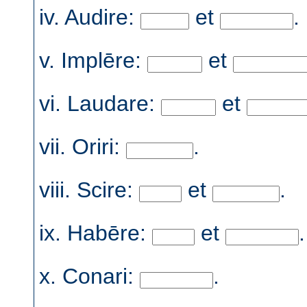
iv. Audire:
et
.
v. Implēre:
et
vi. Laudare:
et
vii. Oriri:
.
viii. Scire:
et
.
ix. Habēre:
et
.
x. Conari:
.