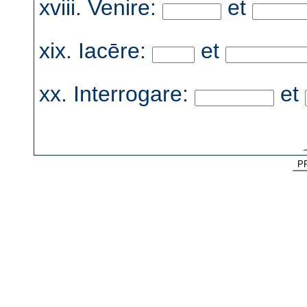
xviii. Venire:
et
xix. Iacēre:
et
xx. Interrogare:
et
P