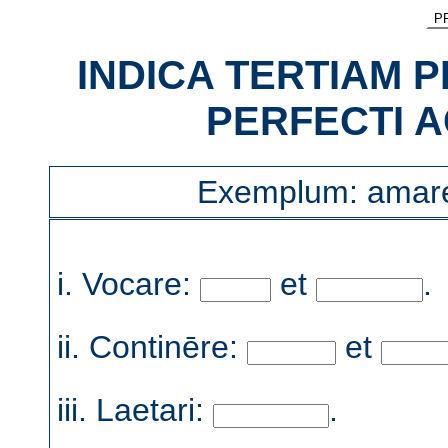
P
INDICA TERTIAM 
PERFECTI AC
Exemplum: amare:
i. Vocare:
et
.
ii. Continēre:
et
iii. Laetari:
.