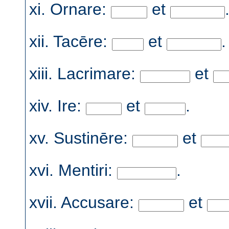
xi. Ornare:
et
xii. Tacēre:
et
.
xiii. Lacrimare:
et
xiv. Ire:
et
.
xv. Sustinēre:
et
xvi. Mentiri:
.
xvii. Accusare:
et