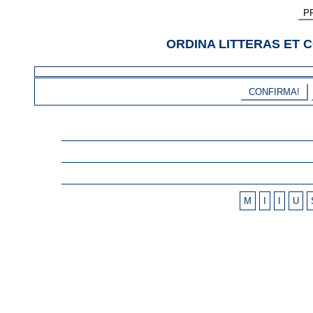
P
ORDINA LITTERAS ET
CONFIRMA!
M
I
I
U