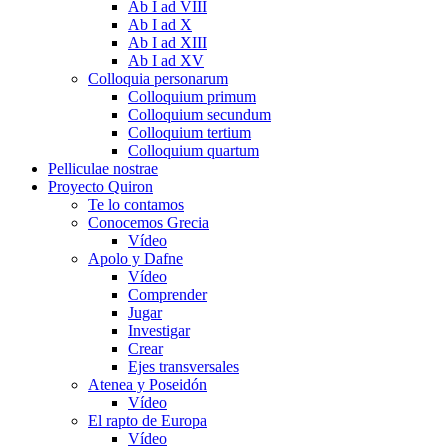
Ab I ad VIII
Ab I ad X
Ab I ad XIII
Ab I ad XV
Colloquia personarum
Colloquium primum
Colloquium secundum
Colloquium tertium
Colloquium quartum
Pelliculae nostrae
Proyecto Quiron
Te lo contamos
Conocemos Grecia
Vídeo
Apolo y Dafne
Vídeo
Comprender
Jugar
Investigar
Crear
Ejes transversales
Atenea y Poseidón
Vídeo
El rapto de Europa
Vídeo