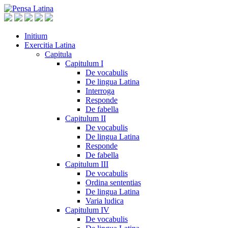
Initium
Exercitia Latina
Capitula
Capitulum I
De vocabulis
De lingua Latina
Interroga
Responde
De fabella
Capitulum II
De vocabulis
De lingua Latina
Responde
De fabella
Capitulum III
De vocabulis
Ordina sententias
De lingua Latina
Varia ludica
Capitulum IV
De vocabulis