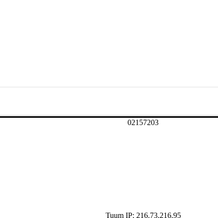
0
2
1
5
7
2
0
3
Tuum IP: 216.73.216.95