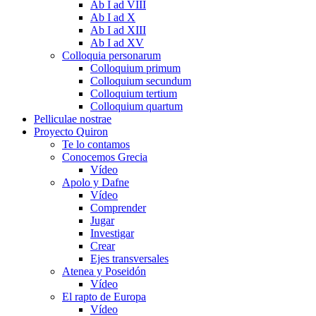
Ab I ad VIII
Ab I ad X
Ab I ad XIII
Ab I ad XV
Colloquia personarum
Colloquium primum
Colloquium secundum
Colloquium tertium
Colloquium quartum
Pelliculae nostrae
Proyecto Quiron
Te lo contamos
Conocemos Grecia
Vídeo
Apolo y Dafne
Vídeo
Comprender
Jugar
Investigar
Crear
Ejes transversales
Atenea y Poseidón
Vídeo
El rapto de Europa
Vídeo