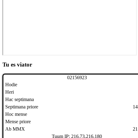
Tu es viator
0
2
1
5
6
9
2
3
Hodie
Heri
Hac septimana
Septimana priore
14
Hoc mense
Mense priore
Ab MMX
21
Tuum IP: 216.73.216.180