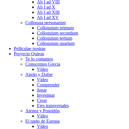
Ab I ad VIII
Ab I ad X
Ab I ad XIII
Ab I ad XV
Colloquia personarum
Colloquium primum
Colloquium secundum
Colloquium tertium
Colloquium quartum
Pelliculae nostrae
Proyecto Quiron
Te lo contamos
Conocemos Grecia
Vídeo
Apolo y Dafne
Vídeo
Comprender
Jugar
Investigar
Crear
Ejes transversales
Atenea y Poseidón
Vídeo
El rapto de Europa
Vídeo