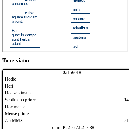
Tu es viator
0
2
1
5
6
0
1
8
Hodie
Heri
Hac septimana
Septimana priore
14
Hoc mense
Mense priore
Ab MMX
21
Tuum IP: 216.73.217.88