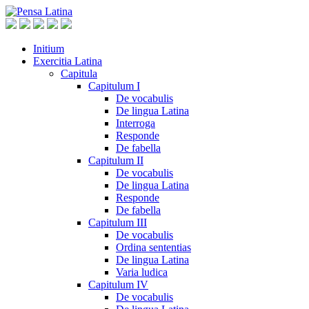
Initium
Exercitia Latina
Capitula
Capitulum I
De vocabulis
De lingua Latina
Interroga
Responde
De fabella
Capitulum II
De vocabulis
De lingua Latina
Responde
De fabella
Capitulum III
De vocabulis
Ordina sententias
De lingua Latina
Varia ludica
Capitulum IV
De vocabulis