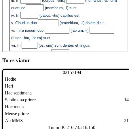
Tu es viator
0
2
1
5
7
1
9
4
Hodie
Heri
Hac septimana
Septimana priore
14
Hoc mense
Mense priore
Ab MMX
21
Tuum IP: 216.73.216.150