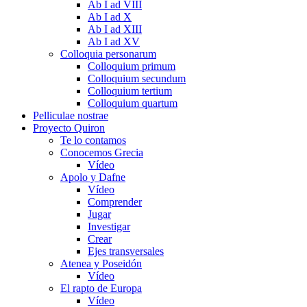
Ab I ad VIII
Ab I ad X
Ab I ad XIII
Ab I ad XV
Colloquia personarum
Colloquium primum
Colloquium secundum
Colloquium tertium
Colloquium quartum
Pelliculae nostrae
Proyecto Quiron
Te lo contamos
Conocemos Grecia
Vídeo
Apolo y Dafne
Vídeo
Comprender
Jugar
Investigar
Crear
Ejes transversales
Atenea y Poseidón
Vídeo
El rapto de Europa
Vídeo