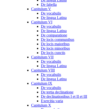
De lingua Latina
De fabella
Capitulum V
De vocabulis
De lingua Latina
Capitulum VI
De vocabulis
De lingua Latina
De comparatione
De locis communibus
De locis maioribus
De locis minoribus
De locis cunctis
Capitulum VII
De vocabulis
De lingua Latina
Capitulum VIII
De vocabulis
De lingua Latina
Capitulum IX
De vocabulis
De tertia declinatione
De declinationibus I et II et III
Exercitia varia
Capitulum X