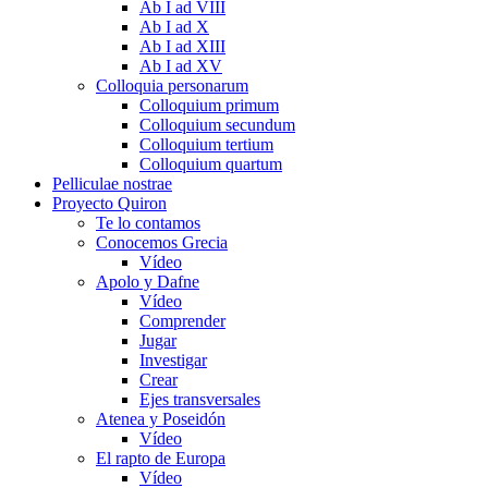
Ab I ad VIII
Ab I ad X
Ab I ad XIII
Ab I ad XV
Colloquia personarum
Colloquium primum
Colloquium secundum
Colloquium tertium
Colloquium quartum
Pelliculae nostrae
Proyecto Quiron
Te lo contamos
Conocemos Grecia
Vídeo
Apolo y Dafne
Vídeo
Comprender
Jugar
Investigar
Crear
Ejes transversales
Atenea y Poseidón
Vídeo
El rapto de Europa
Vídeo