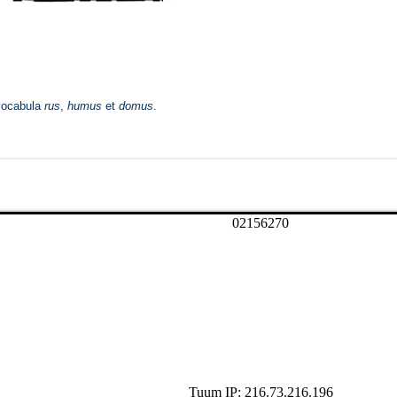
0
2
1
5
6
2
7
0
Tuum IP: 216.73.216.196