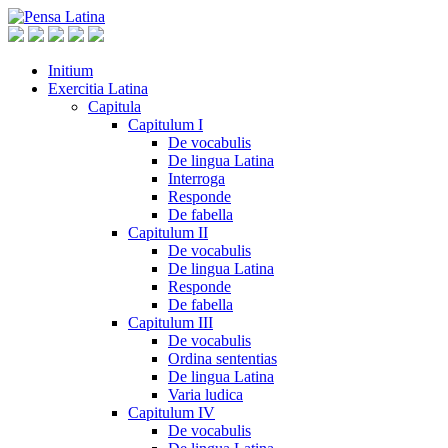
Initium
Exercitia Latina
Capitula
Capitulum I
De vocabulis
De lingua Latina
Interroga
Responde
De fabella
Capitulum II
De vocabulis
De lingua Latina
Responde
De fabella
Capitulum III
De vocabulis
Ordina sententias
De lingua Latina
Varia ludica
Capitulum IV
De vocabulis