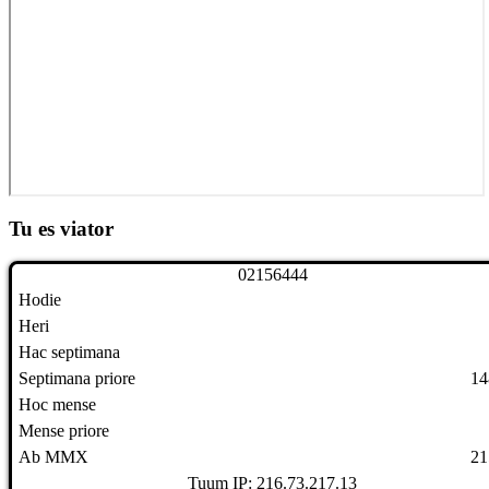
Tu es viator
0
2
1
5
6
4
4
4
Hodie
Heri
Hac septimana
Septimana priore
14
Hoc mense
Mense priore
Ab MMX
21
Tuum IP: 216.73.217.13