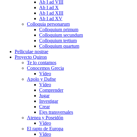
Ab I ad VIII
Ab I ad X
Ab I ad XIII
Ab I ad XV
Colloquia personarum
Colloquium primum
Colloquium secundum
Colloquium tertium
Colloquium quartum
Pelliculae nostrae
Proyecto Quiron
Te lo contamos
Conocemos Grecia
Vídeo
Apolo y Dafne
Vídeo
Comprender
Jugar
Investigar
Crear
Ejes transversales
Atenea y Poseidón
Vídeo
El rapto de Europa
Vídeo