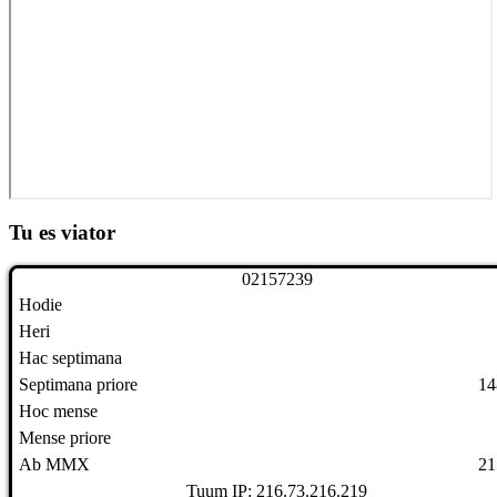
Tu es viator
0
2
1
5
7
2
3
9
Hodie
Heri
Hac septimana
Septimana priore
14
Hoc mense
Mense priore
Ab MMX
21
Tuum IP: 216.73.216.219