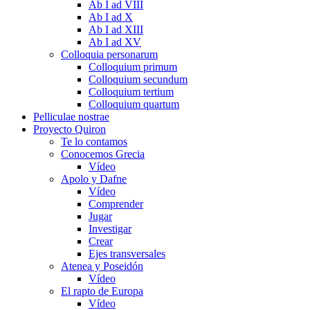
Ab I ad VIII
Ab I ad X
Ab I ad XIII
Ab I ad XV
Colloquia personarum
Colloquium primum
Colloquium secundum
Colloquium tertium
Colloquium quartum
Pelliculae nostrae
Proyecto Quiron
Te lo contamos
Conocemos Grecia
Vídeo
Apolo y Dafne
Vídeo
Comprender
Jugar
Investigar
Crear
Ejes transversales
Atenea y Poseidón
Vídeo
El rapto de Europa
Vídeo