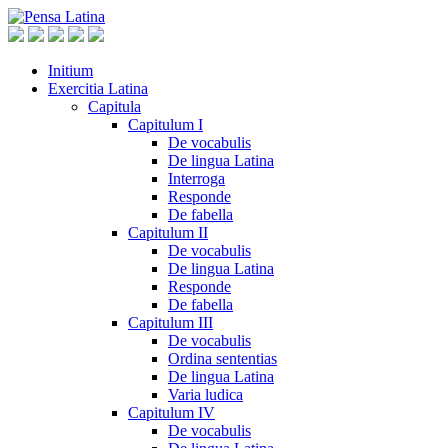
Initium
Exercitia Latina
Capitula
Capitulum I
De vocabulis
De lingua Latina
Interroga
Responde
De fabella
Capitulum II
De vocabulis
De lingua Latina
Responde
De fabella
Capitulum III
De vocabulis
Ordina sententias
De lingua Latina
Varia ludica
Capitulum IV
De vocabulis