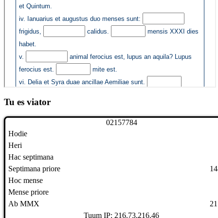
Tu es viator
0
2
1
5
7
7
8
4
Hodie
Heri
Hac septimana
Septimana priore
14
Hoc mense
Mense priore
Ab MMX
21
Tuum IP: 216.73.216.46