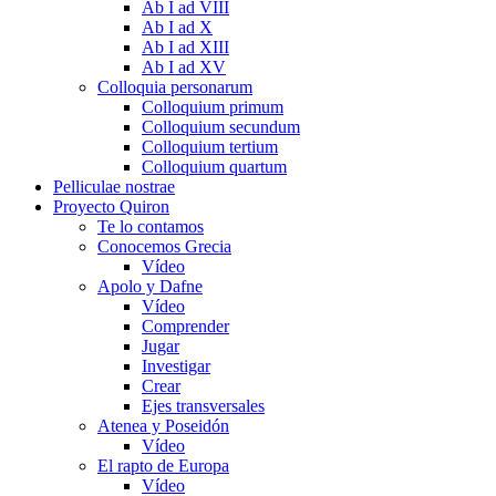
Ab I ad VIII
Ab I ad X
Ab I ad XIII
Ab I ad XV
Colloquia personarum
Colloquium primum
Colloquium secundum
Colloquium tertium
Colloquium quartum
Pelliculae nostrae
Proyecto Quiron
Te lo contamos
Conocemos Grecia
Vídeo
Apolo y Dafne
Vídeo
Comprender
Jugar
Investigar
Crear
Ejes transversales
Atenea y Poseidón
Vídeo
El rapto de Europa
Vídeo