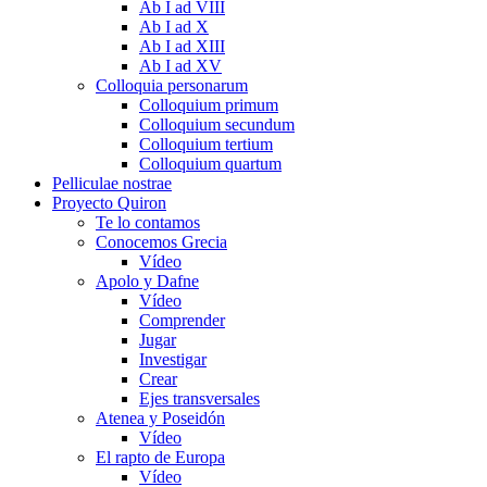
Ab I ad VIII
Ab I ad X
Ab I ad XIII
Ab I ad XV
Colloquia personarum
Colloquium primum
Colloquium secundum
Colloquium tertium
Colloquium quartum
Pelliculae nostrae
Proyecto Quiron
Te lo contamos
Conocemos Grecia
Vídeo
Apolo y Dafne
Vídeo
Comprender
Jugar
Investigar
Crear
Ejes transversales
Atenea y Poseidón
Vídeo
El rapto de Europa
Vídeo