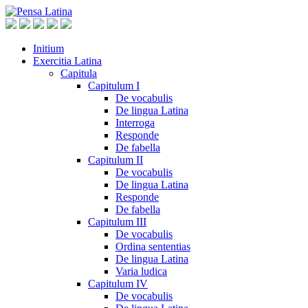
Initium
Exercitia Latina
Capitula
Capitulum I
De vocabulis
De lingua Latina
Interroga
Responde
De fabella
Capitulum II
De vocabulis
De lingua Latina
Responde
De fabella
Capitulum III
De vocabulis
Ordina sententias
De lingua Latina
Varia ludica
Capitulum IV
De vocabulis