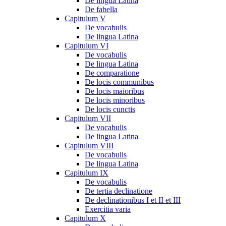
De lingua Latina
De fabella
Capitulum V
De vocabulis
De lingua Latina
Capitulum VI
De vocabulis
De lingua Latina
De comparatione
De locis communibus
De locis maioribus
De locis minoribus
De locis cunctis
Capitulum VII
De vocabulis
De lingua Latina
Capitulum VIII
De vocabulis
De lingua Latina
Capitulum IX
De vocabulis
De tertia declinatione
De declinationibus I et II et III
Exercitia varia
Capitulum X